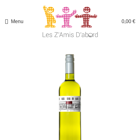
Menu
0,00
€