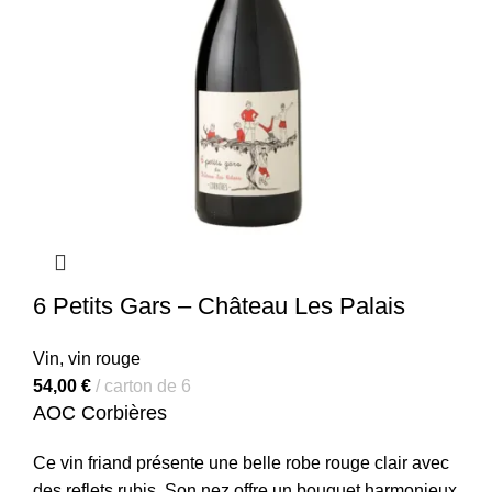
6 Petits Gars – Château Les Palais
Vin
,
vin rouge
54,00
€
carton de 6
AOC Corbières
Ce vin friand présente une belle robe rouge clair avec
des reflets rubis. Son nez offre un bouquet harmonieux