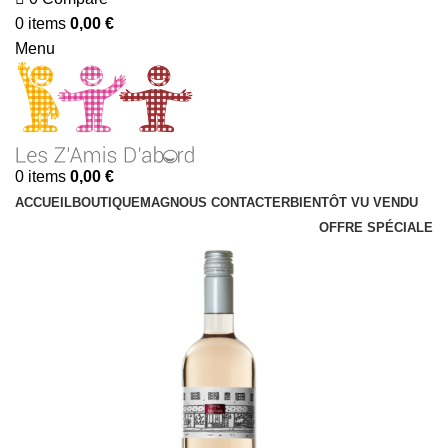
0
items
0,00
€
Menu
0
items
0,00
€
ACCUEIL
BOUTIQUE
MAG
NOUS CONTACTER
BIENTÔT VU VENDU
OFFRE SPÉCIALE