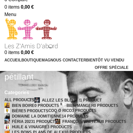
0
items
0,00
€
Menu
0
items
0,00
€
ACCUEIL
BOUTIQUE
MAG
NOUS CONTACTER
BIENTÔT VU VENDU
OFFRE SPÉCIALE
pétillant
Categories
ALL
PRODUCTS
ALLEZ LES BLEUS !
1 PRODUCT
BIEN BOIRE
0 PRODUCTS
BIEN MANGER
0 PRODUCTS
COQ O RICO
3 PRODUCTS
BIÈRE
5 PRODUCTS
DOMAINE LA DOMITIENNE
14 PRODUCTS
FÉRIA 2023
1 PRODUCT
FRANÇOIS BRETEAU
8 PRODUCTS
HUILE & VINAIGRE
3 PRODUCTS
LES BONS PLANS DE ALEX
10 PRODUCTS