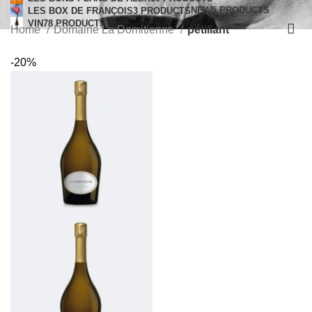
NEW
5 PRODUCTS
LES BOX DE FRANÇOIS
3 PRODUCTS
VIN
78 PRODUCTS
Home
Domaine La Domitienne
pétillant
-20%