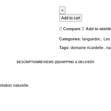
Add to cart
Compare
Add to wishli
Categories:
languedoc
,
Les
Tags:
domaine ricardelle
,
na
DESCRIPTION
REVIEWS (0)
SHIPPING & DELIVERY
tation naturelle.