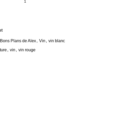
st
 Bons Plans de Alex
,
Vin
,
vin blanc
ture
,
vin
,
vin rouge