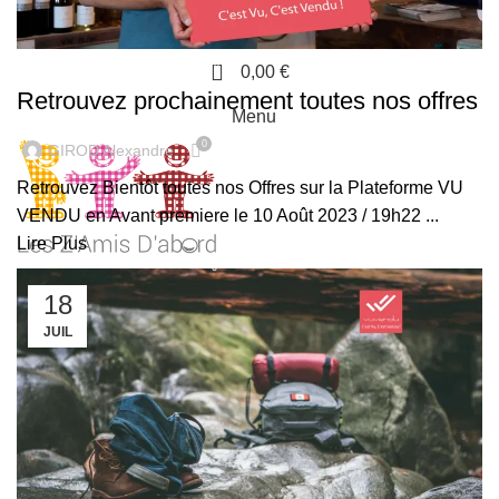
NEWS
0
0,00
€
Retrouvez prochainement toutes nos offres
Menu
0
GIROD Alexandre
Retrouvez Bientôt toutes nos Offres sur la Plateforme VU
VENDU en Avant premiere le 10 Août 2023 / 19h22 ...
Lire Plus
0
0,00
€
18
JUIL