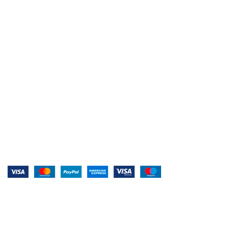
Hot Line 24/7
A votre service
Paiement en ligne
Transactions sécurisées
Livraison rapide
Nos équipes font au plus vite !
Système de paiement :
Conditions Générales de Vente
Conditions Générales d'utilisation