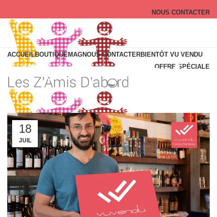
NOUS CONTACTER
ACCUEIL
BOUTIQUE
MAG
NOUS CONTACTER
BIENTÔT VU VENDU
Tag Archives: Trends
OFFRE SPÉCIALE
18
JUIL
Login / Register