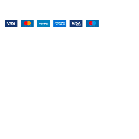
Système de paiement :
Conditions Générales de Vente
Conditions Générales d'utilisation
Protection des Données
Réseaux Sociaux :
© 2026
Les Amis Dabord
. All rights reserved
Shop
Wishlist