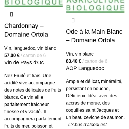
Chardonnay –
Ode à la Main Blanc
Domaine Ortola
– Domaine Ortola
Vin
,
languedoc
,
vin blanc
Vin
,
vin blanc
57,00
€
carton de 6
83,40
€
carton de 6
Vin de Pays d'Oc
AOP Languedoc
Nez Fruité et frais. Une
Ample et délicat, minéralité,
acidité vive accompagne
persistant en bouche,
des notes délicates de fruits
Délicieux.
Idéal avec des
blancs. Ce vin allie
accras de morue, des
parfaitement fraicheur,
coquilles saint Jacques et
finesse et vivacité.
Il
un beau ceviche de saumon.
accompagnera parfaitement
L'Abus d'alcool est
fruits de mer, poisson et