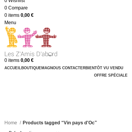
0
Wishlist
0
Compare
0
items
0,00
€
Menu
0
items
0,00
€
ACCUEIL
BOUTIQUE
MAG
NOUS CONTACTER
BIENTÔT VU VENDU
OFFRE SPÉCIALE
Vin pays d'Oc
Categories
Home
Products tagged “Vin pays d'Oc”