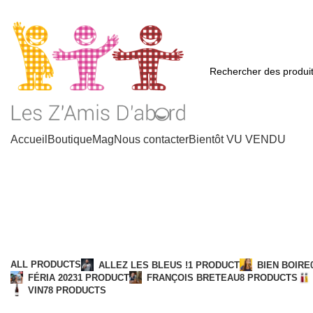
Accueil
Boutique
Mag
Nous contacter
Bientôt VU VENDU
D
ALL
PRODUCTS
ALLEZ LES BLEUS !
1 PRODUCT
BIEN BOIRE
FÉRIA 2023
1 PRODUCT
FRANÇOIS BRETEAU
8 PRODUCTS
VIN
78 PRODUCTS