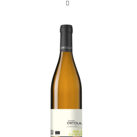
asperges ou des huîtres.
L'Abus d'alcool est dangereux
pour la santé, à consommer avec modération.
Prix par
Carton de 6 bouteilles