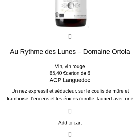
Au Rythme des Lunes – Domaine Ortola
Vin
,
vin rouge
65,40
€
carton de 6
AOP Languedoc
Un nez expressif et séducteur, sur le coulis de mûre et
framboise, l’encens et les épices (girofle, laurier) avec une
pointe de garrigue (thym, ciste). La bouche est ronde, de
belle ampleur, avec une matière dense et veloutée qui vous
nappe généreusement tout le palais.
Idéal à l’apéritif avec
Add to cart
de la charcuterie, des plateaux de fromages ou avec des
falafels de pois chiche.
L'Abus d'alcool est dangereux pour