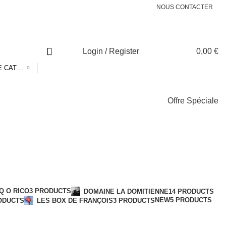
NOUS CONTACTER
Login / Register
0,00
€
CHOISIR UNE CATÉGORIE
Offre Spéciale
egories
Q O RICO
3 PRODUCTS
DOMAINE LA DOMITIENNE
14 PRODUCTS
NEW
5 PRODUCTS
ODUCTS
LES BOX DE FRANÇOIS
3 PRODUCTS