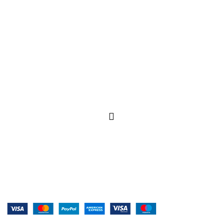
Expédition
Expéditions par nos partenaires nationaux
et internationaux.
Hot Line 24/7
A votre servi
Système de paiement :