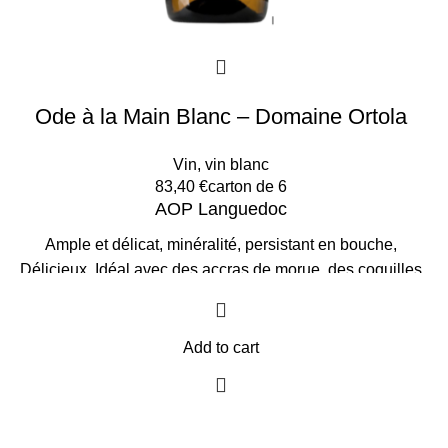
Ode à la Main Blanc – Domaine Ortola
Vin
,
vin blanc
83,40
€
carton de 6
AOP Languedoc
Ample et délicat, minéralité, persistant en bouche,
Délicieux.
Idéal avec des accras de morue, des coquilles
saint Jacques et un beau ceviche de saumon.
L'Abus
d'alcool est dangereux pour la santé, à consommer avec
modération.
Prix par Carton de 6 bouteilles
Add to cart