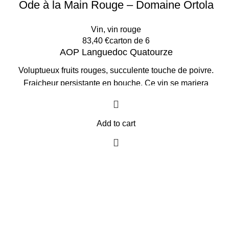
Ode à la Main Rouge – Domaine Ortola
Vin
,
vin rouge
83,40
€
carton de 6
AOP Languedoc Quatourze
Voluptueux fruits rouges, succulente touche de poivre.
Fraicheur persistante en bouche.
Ce vin se mariera
parfaitement avec une viande rouge ou une belle grillade
au feu de bois, un couscous, un tajine d’agneau aux
abricots ainsi qu’un plateau de fromages Languedociens. .
Add to cart
L'Abus d'alcool est dangereux pour la santé, à consommer
avec modération.
Prix par Carton de 6 bouteilles