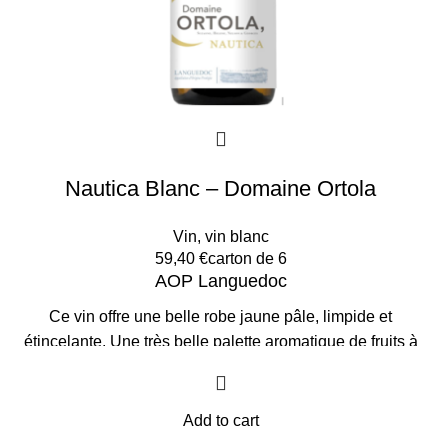
Nautica Blanc – Domaine Ortola
Vin
,
vin blanc
59,40
€
carton de 6
AOP Languedoc
Ce vin offre une belle robe jaune pâle, limpide et
étincelante. Une très belle palette aromatique de fruits à
chair blanche, pêches de vignes et abricots. La bouche
ample et fraîche offre un bel équilibre sur le gras,
discrètement boisée. Finale sur une note grillée de noisette.
Add to cart
Idéal avec un cabillaud au beurre blanc, un flan aux