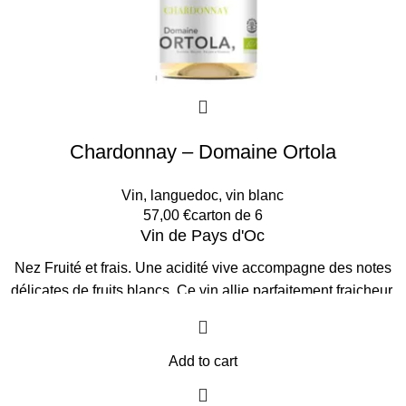
Chardonnay – Domaine Ortola
Vin
,
languedoc
,
vin blanc
57,00
€
carton de 6
Vin de Pays d'Oc
Nez Fruité et frais. Une acidité vive accompagne des notes
délicates de fruits blancs. Ce vin allie parfaitement fraicheur,
finesse et vivacité.
Il accompagnera parfaitement fruits de
mer, poisson et dessert.
L'Abus d'alcool est dangereux
pour la santé, à consommer avec modération.
Prix par
Add to cart
Carton de 6 bouteilles