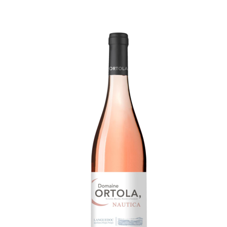
la santé, à consommer avec modération.
Prix par Carton de
6 bouteilles