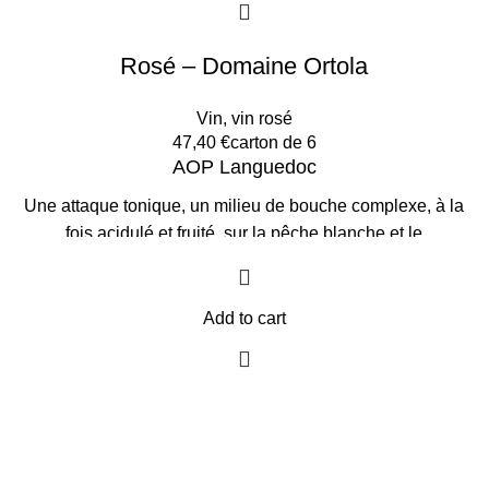
Rosé – Domaine Ortola
Vin
,
vin rosé
47,40
€
carton de 6
AOP Languedoc
Une attaque tonique, un milieu de bouche complexe, à la
fois acidulé et fruité, sur la pêche blanche et le
pamplemousse rose, avec une finale désaltérante et nette.
Idéal avec des filets de rougets, un poulet marengo ou des
salades estivales.
L'Abus d'alcool est dangereux pour la
Add to cart
santé, à consommer avec modération.
Prix par Carton de 6
bouteilles