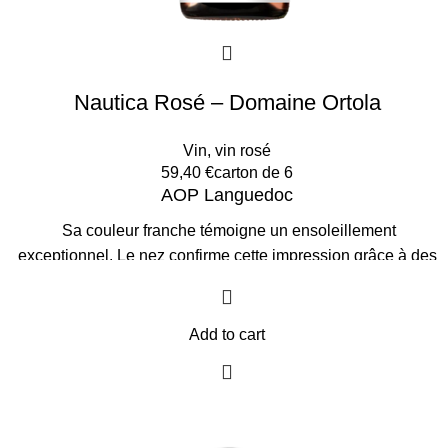
Nautica Rosé – Domaine Ortola
Vin
,
vin rosé
59,40
€
carton de 6
AOP Languedoc
Sa couleur franche témoigne un ensoleillement
exceptionnel. Le nez confirme cette impression grâce à des
arômes de fruits rouge et fleurs blanches. Une bouche
puissante, ronde, irrésistible et d’une grande présence.
Idéal avec un melon au Porto, des brochettes de poulet
Add to cart
grillé, des antipastis méditerranéens.
L'Abus d'alcool est
dangereux pour la santé, à consommer avec modération.
Prix par Carton de 6 bouteilles