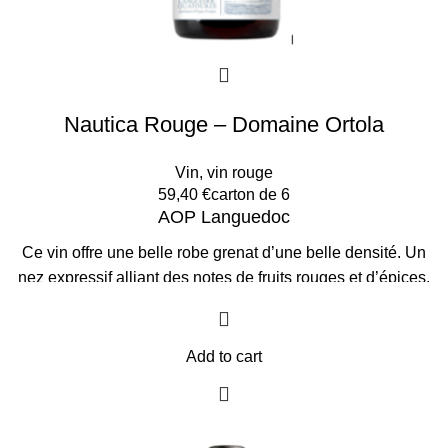
Nautica Rouge – Domaine Ortola
Vin
,
vin rouge
59,40
€
carton de 6
AOP Languedoc
Ce vin offre une belle robe grenat d’une belle densité. Un
nez expressif alliant des notes de fruits rouges et d’épices.
L’attaque est souple et soyeuse avec une belle évolution en
bouche. Un ensemble harmonieux, associant finesse,
élégance et une finale sur des notes vanillées.
Idéal avec
Add to cart
un canard rôti au miel ou un carpaccio de bœuf.
L'Abus
d'alcool est dangereux pour la santé, à consommer avec
modération.
Prix par Carton de 6 bouteilles