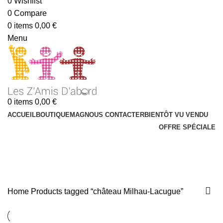
0
Wishlist
0
Compare
0
items
0,00
€
Menu
0
items
0,00
€
ACCUEIL
BOUTIQUE
MAG
NOUS CONTACTER
BIENTÔT VU VENDU
OFFRE SPÉCIALE
château Milhau-Lacugue
Categories
Home
Products tagged “château Milhau-Lacugue”